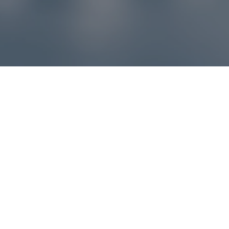
Reklamácie – sme tu pre vás
Ak sa produkt nezhoduje s očakávaniami alebo máte
akýkoľvek problém, náš zákaznícky servis vám poradí a
pomôže vybaviť reklamáciu čo najjednoduchšie a bez
zbytočných komplikácií.
*
E-mail
*
Číslo objednávky