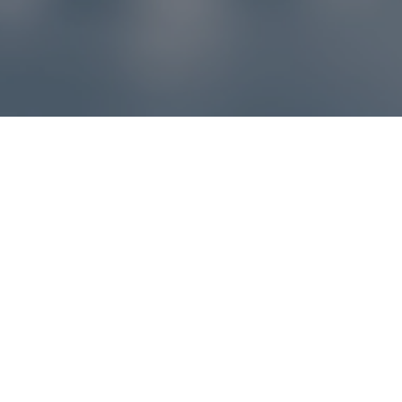
Reklamácie – sme tu pre vás
Ak sa produkt nezhoduje s očakávaniami alebo máte
akýkoľvek problém, náš zákaznícky servis vám poradí a
pomôže vybaviť reklamáciu čo najjednoduchšie a bez
zbytočných komplikácií.
*
E-mail
*
Číslo objednávky