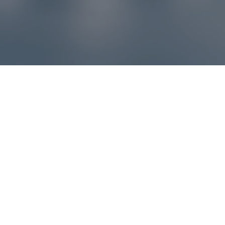
Reklamácie – sme tu pre vás
Ak sa produkt nezhoduje s očakávaniami alebo máte
akýkoľvek problém, náš zákaznícky servis vám poradí a
pomôže vybaviť reklamáciu čo najjednoduchšie a bez
zbytočných komplikácií.
*
E-mail
*
Číslo objednávky