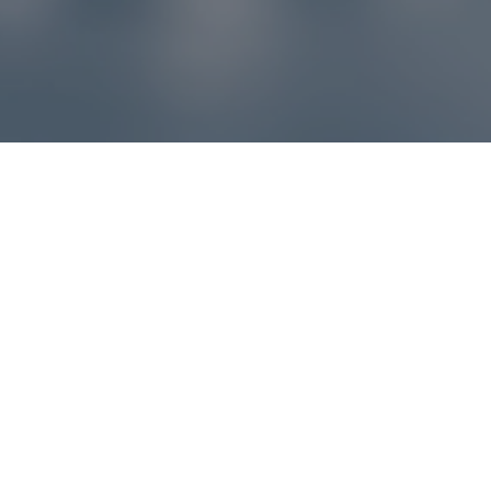
Reklamácie – sme tu pre vás
Ak sa produkt nezhoduje s očakávaniami alebo máte
akýkoľvek problém, náš zákaznícky servis vám poradí a
pomôže vybaviť reklamáciu čo najjednoduchšie a bez
zbytočných komplikácií.
*
E-mail
*
Číslo objednávky