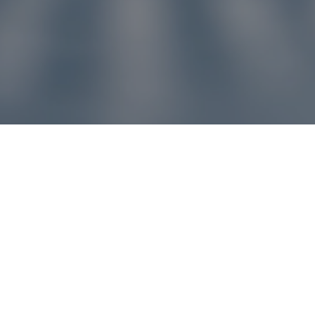
u pre vás
ľvek problém, náš zákaznícky