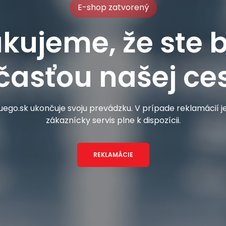
E-shop zatvorený
kujeme, že ste b
časťou našej ces
ego.sk ukončuje svoju prevádzku. V prípade reklamácií 
zákaznícky servis plne k dispozícii.
REKLAMÁCIE