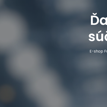
Ďa
sú
E-shop Fu