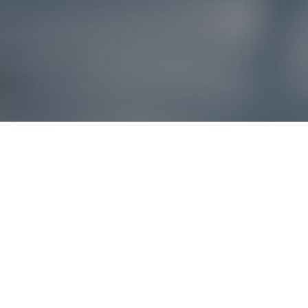
Reklamácie – sme t
Ak sa produkt nezhoduje s očakávaniami alebo máte akýko