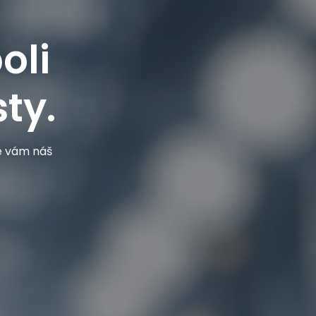
oli
ty.
je vám náš