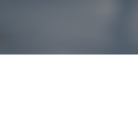
Reklamácie – sme t
Ak sa produkt nezhoduje s očakávaniami alebo máte akýko