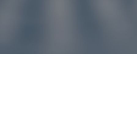
u pre vás
ľvek problém, náš zákaznícky