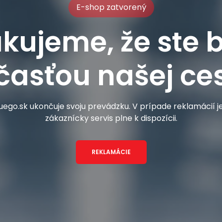
E-shop zatvorený
kujeme, že ste b
časťou našej ces
ego.sk ukončuje svoju prevádzku. V prípade reklamácií 
zákaznícky servis plne k dispozícii.
REKLAMÁCIE