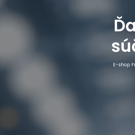
Ďa
sú
E-shop Fu