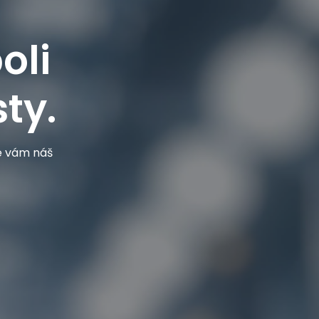
oli
ty.
je vám náš