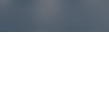
Reklamácie – sme tu pre vás
Ak sa produkt nezhoduje s očakávaniami alebo máte
akýkoľvek problém, náš zákaznícky servis vám poradí a
pomôže vybaviť reklamáciu čo najjednoduchšie a bez
zbytočných komplikácií.
*
E-mail
*
Číslo objednávky