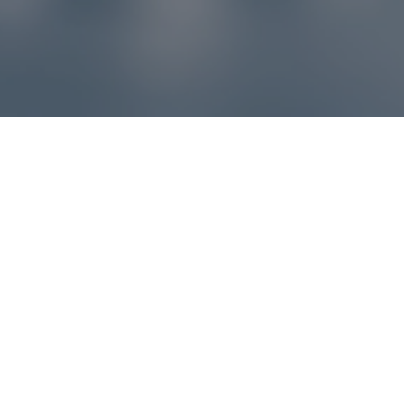
Reklamácie – sme tu pre vás
Ak sa produkt nezhoduje s očakávaniami alebo máte
akýkoľvek problém, náš zákaznícky servis vám poradí a
pomôže vybaviť reklamáciu čo najjednoduchšie a bez
zbytočných komplikácií.
*
E-mail
*
Číslo objednávky