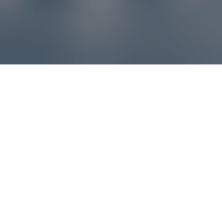
Reklamácie – sme tu pre vás
Ak sa produkt nezhoduje s očakávaniami alebo máte
akýkoľvek problém, náš zákaznícky servis vám poradí a
pomôže vybaviť reklamáciu čo najjednoduchšie a bez
zbytočných komplikácií.
*
E-mail
*
Číslo objednávky