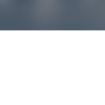
Reklamácie – sme tu pre vás
Ak sa produkt nezhoduje s očakávaniami alebo máte
akýkoľvek problém, náš zákaznícky servis vám poradí a
pomôže vybaviť reklamáciu čo najjednoduchšie a bez
zbytočných komplikácií.
*
E-mail
*
Číslo objednávky