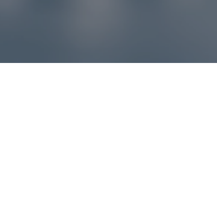
Reklamácie – sme tu pre vás
Ak sa produkt nezhoduje s očakávaniami alebo máte
akýkoľvek problém, náš zákaznícky servis vám poradí a
pomôže vybaviť reklamáciu čo najjednoduchšie a bez
zbytočných komplikácií.
*
E-mail
*
Číslo objednávky