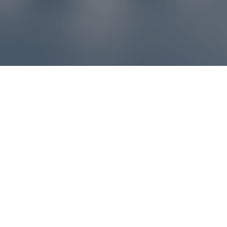
Reklamácie – sme tu pre vás
Ak sa produkt nezhoduje s očakávaniami alebo máte
akýkoľvek problém, náš zákaznícky servis vám poradí a
pomôže vybaviť reklamáciu čo najjednoduchšie a bez
zbytočných komplikácií.
*
E-mail
*
Číslo objednávky