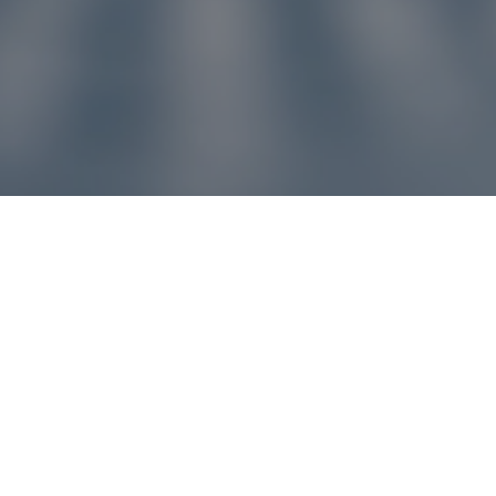
u pre vás
ľvek problém, náš zákaznícky