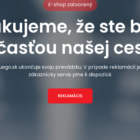
E-shop zatvorený
kujeme, že ste b
časťou našej ces
ego.sk ukončuje svoju prevádzku. V prípade reklamácií 
zákaznícky servis plne k dispozícii.
REKLAMÁCIE