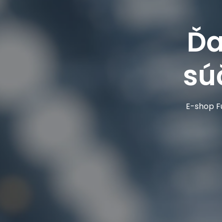
Ďa
sú
E-shop Fu