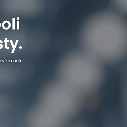
oli
ty.
je vám náš