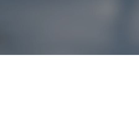
Reklamácie – sme t
Ak sa produkt nezhoduje s očakávaniami alebo máte akýko