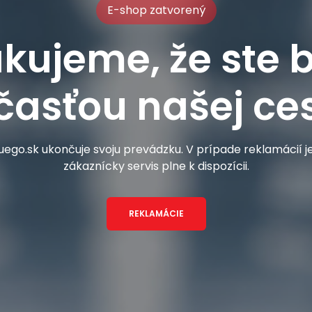
E-shop zatvorený
kujeme, že ste b
časťou našej ces
ego.sk ukončuje svoju prevádzku. V prípade reklamácií 
zákaznícky servis plne k dispozícii.
REKLAMÁCIE