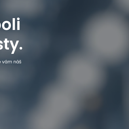
oli
ty.
je vám náš