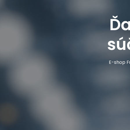
Ďa
sú
E-shop Fu