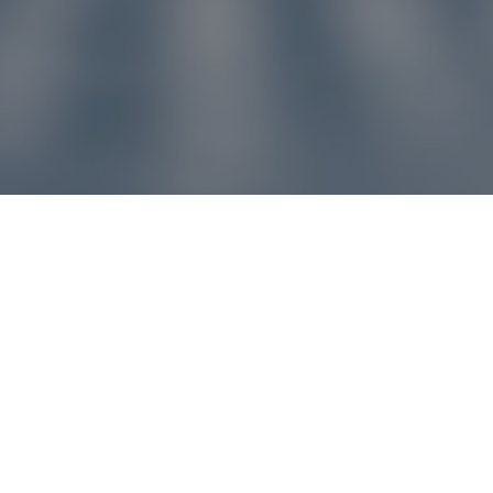
u pre vás
ľvek problém, náš zákaznícky