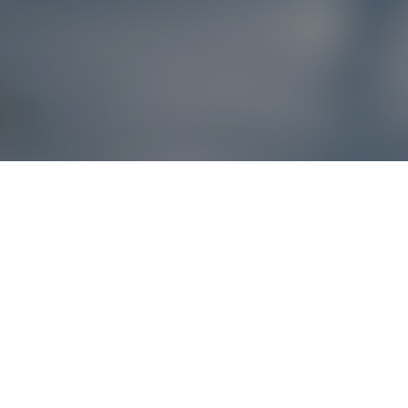
Reklamácie – sme t
Ak sa produkt nezhoduje s očakávaniami alebo máte akýko