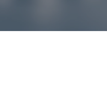
Reklamácie – sme tu pre vás
Ak sa produkt nezhoduje s očakávaniami alebo máte
akýkoľvek problém, náš zákaznícky servis vám poradí a
pomôže vybaviť reklamáciu čo najjednoduchšie a bez
zbytočných komplikácií.
*
E-mail
*
Číslo objednávky