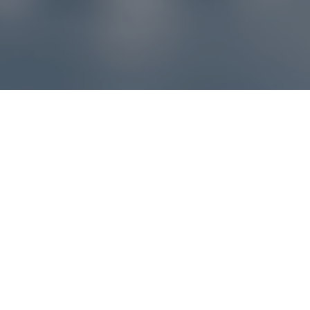
Reklamácie – sme tu pre vás
Ak sa produkt nezhoduje s očakávaniami alebo máte
akýkoľvek problém, náš zákaznícky servis vám poradí a
pomôže vybaviť reklamáciu čo najjednoduchšie a bez
zbytočných komplikácií.
*
E-mail
*
Číslo objednávky