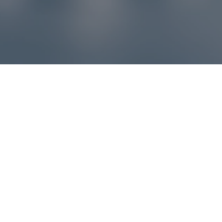
Reklamácie – sme tu pre vás
Ak sa produkt nezhoduje s očakávaniami alebo máte
akýkoľvek problém, náš zákaznícky servis vám poradí a
pomôže vybaviť reklamáciu čo najjednoduchšie a bez
zbytočných komplikácií.
*
E-mail
*
Číslo objednávky