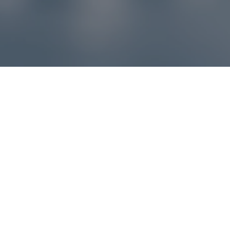
Reklamácie – sme tu pre vás
Ak sa produkt nezhoduje s očakávaniami alebo máte
akýkoľvek problém, náš zákaznícky servis vám poradí a
pomôže vybaviť reklamáciu čo najjednoduchšie a bez
zbytočných komplikácií.
*
E-mail
*
Číslo objednávky