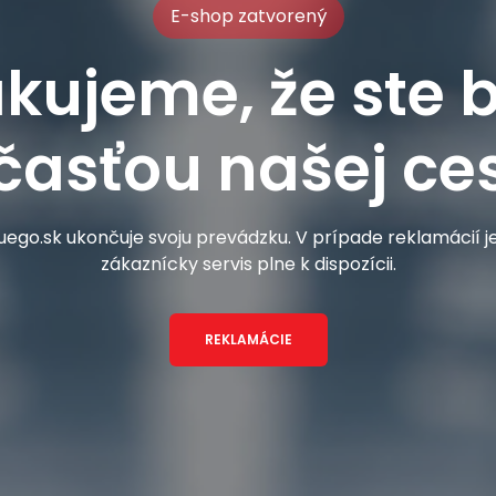
E-shop zatvorený
kujeme, že ste b
časťou našej ces
ego.sk ukončuje svoju prevádzku. V prípade reklamácií 
zákaznícky servis plne k dispozícii.
REKLAMÁCIE