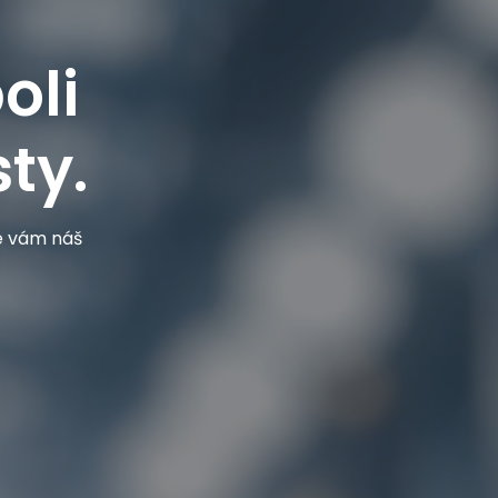
oli
ty.
je vám náš