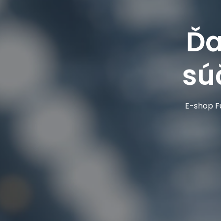
Ďa
sú
E-shop Fu