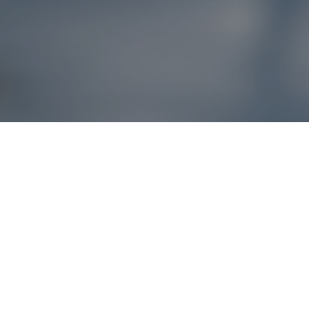
Reklamácie – sme t
Ak sa produkt nezhoduje s očakávaniami alebo máte akýko