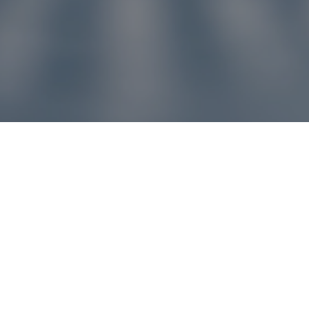
u pre vás
ľvek problém, náš zákaznícky