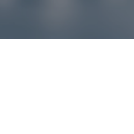
Reklamácie – sme tu pre vás
Ak sa produkt nezhoduje s očakávaniami alebo máte
akýkoľvek problém, náš zákaznícky servis vám poradí a
pomôže vybaviť reklamáciu čo najjednoduchšie a bez
zbytočných komplikácií.
*
E-mail
*
Číslo objednávky