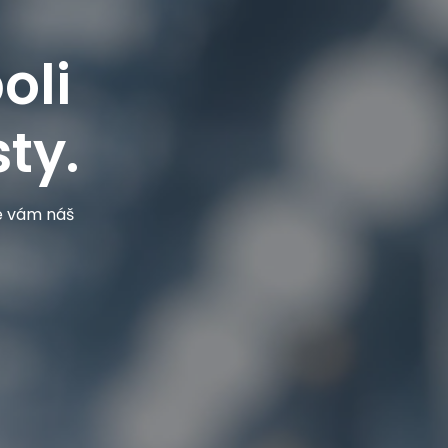
oli
ty.
je vám náš