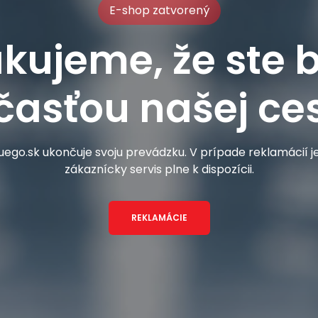
E-shop zatvorený
kujeme, že ste b
časťou našej ces
ego.sk ukončuje svoju prevádzku. V prípade reklamácií 
zákaznícky servis plne k dispozícii.
REKLAMÁCIE