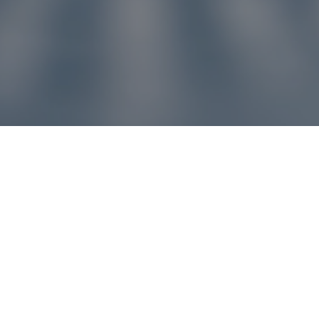
u pre vás
ľvek problém, náš zákaznícky