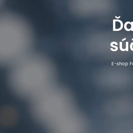
Ďa
sú
E-shop Fu