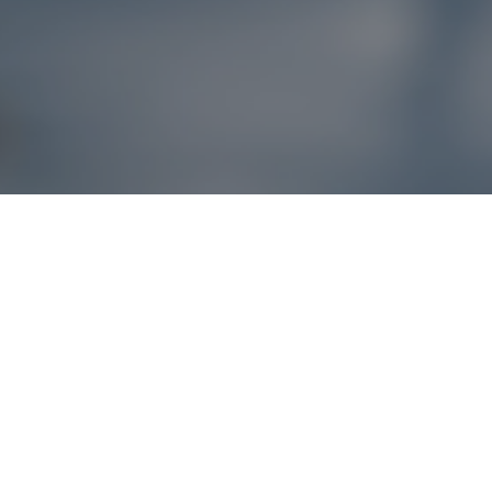
Reklamácie – sme t
Ak sa produkt nezhoduje s očakávaniami alebo máte akýko