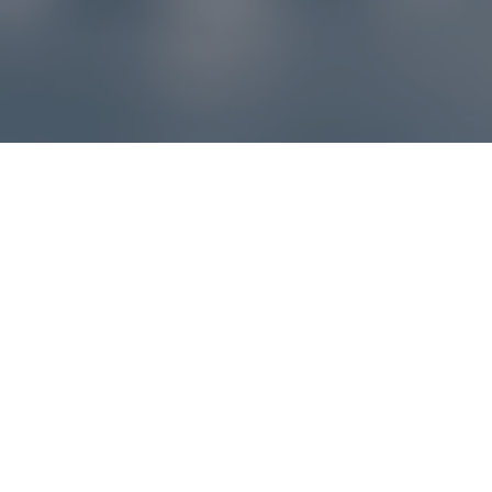
Reklamácie – sme tu pre vás
Ak sa produkt nezhoduje s očakávaniami alebo máte
akýkoľvek problém, náš zákaznícky servis vám poradí a
pomôže vybaviť reklamáciu čo najjednoduchšie a bez
zbytočných komplikácií.
*
E-mail
*
Číslo objednávky