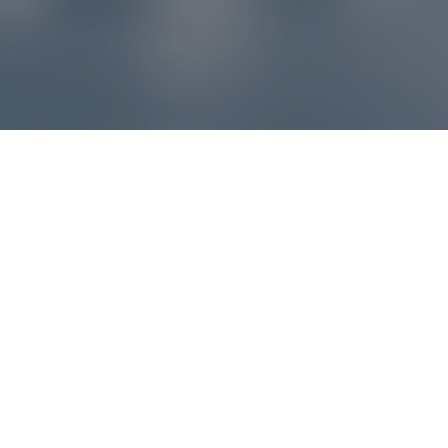
Reklamácie – sme tu pre vás
Ak sa produkt nezhoduje s očakávaniami alebo máte
akýkoľvek problém, náš zákaznícky servis vám poradí a
pomôže vybaviť reklamáciu čo najjednoduchšie a bez
zbytočných komplikácií.
*
E-mail
*
Číslo objednávky