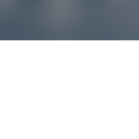
Reklamácie – sme tu pre vás
Ak sa produkt nezhoduje s očakávaniami alebo máte
akýkoľvek problém, náš zákaznícky servis vám poradí a
pomôže vybaviť reklamáciu čo najjednoduchšie a bez
zbytočných komplikácií.
*
E-mail
*
Číslo objednávky