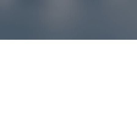
Reklamácie – sme tu pre vás
Ak sa produkt nezhoduje s očakávaniami alebo máte
akýkoľvek problém, náš zákaznícky servis vám poradí a
pomôže vybaviť reklamáciu čo najjednoduchšie a bez
zbytočných komplikácií.
*
E-mail
*
Číslo objednávky