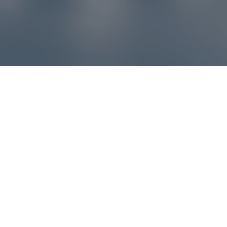
Reklamácie – sme tu pre vás
Ak sa produkt nezhoduje s očakávaniami alebo máte
akýkoľvek problém, náš zákaznícky servis vám poradí a
pomôže vybaviť reklamáciu čo najjednoduchšie a bez
zbytočných komplikácií.
*
E-mail
*
Číslo objednávky