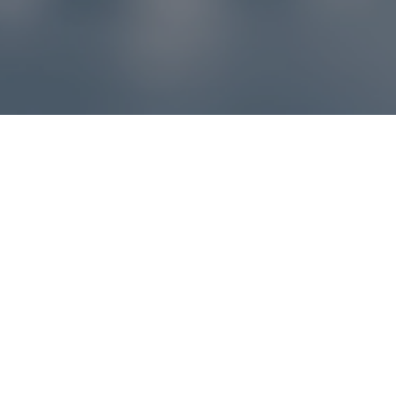
Reklamácie – sme tu pre vás
Ak sa produkt nezhoduje s očakávaniami alebo máte
akýkoľvek problém, náš zákaznícky servis vám poradí a
pomôže vybaviť reklamáciu čo najjednoduchšie a bez
zbytočných komplikácií.
*
E-mail
*
Číslo objednávky