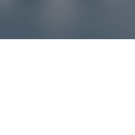
Reklamácie – sme tu pre vás
Ak sa produkt nezhoduje s očakávaniami alebo máte
akýkoľvek problém, náš zákaznícky servis vám poradí a
pomôže vybaviť reklamáciu čo najjednoduchšie a bez
zbytočných komplikácií.
*
E-mail
*
Číslo objednávky