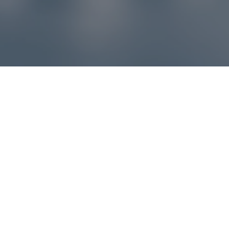
Reklamácie – sme tu pre vás
Ak sa produkt nezhoduje s očakávaniami alebo máte
akýkoľvek problém, náš zákaznícky servis vám poradí a
pomôže vybaviť reklamáciu čo najjednoduchšie a bez
zbytočných komplikácií.
*
E-mail
*
Číslo objednávky