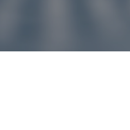
u pre vás
ľvek problém, náš zákaznícky