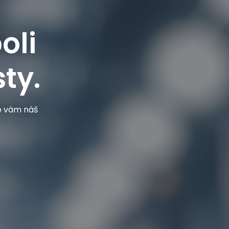
oli
ty.
je vám náš