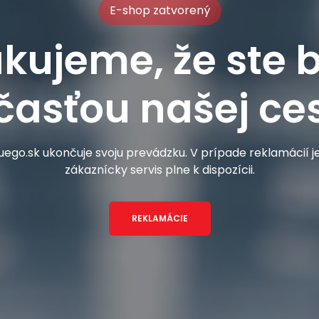
E-shop zatvorený
kujeme, že ste b
časťou našej ces
ego.sk ukončuje svoju prevádzku. V prípade reklamácií 
zákaznícky servis plne k dispozícii.
REKLAMÁCIE