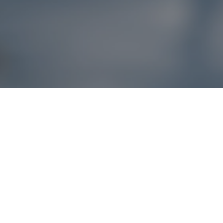
Reklamácie – sme t
Ak sa produkt nezhoduje s očakávaniami alebo máte akýko