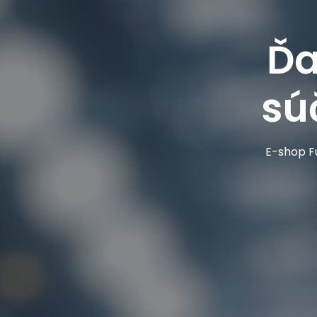
Ďa
sú
E-shop Fu