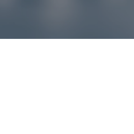
Reklamácie – sme tu pre vás
Ak sa produkt nezhoduje s očakávaniami alebo máte
akýkoľvek problém, náš zákaznícky servis vám poradí a
pomôže vybaviť reklamáciu čo najjednoduchšie a bez
zbytočných komplikácií.
*
E-mail
*
Číslo objednávky