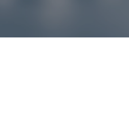
Reklamácie – sme tu pre vás
Ak sa produkt nezhoduje s očakávaniami alebo máte
akýkoľvek problém, náš zákaznícky servis vám poradí a
pomôže vybaviť reklamáciu čo najjednoduchšie a bez
zbytočných komplikácií.
*
E-mail
*
Číslo objednávky