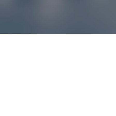
Reklamácie – sme tu pre vás
Ak sa produkt nezhoduje s očakávaniami alebo máte
akýkoľvek problém, náš zákaznícky servis vám poradí a
pomôže vybaviť reklamáciu čo najjednoduchšie a bez
zbytočných komplikácií.
*
E-mail
*
Číslo objednávky