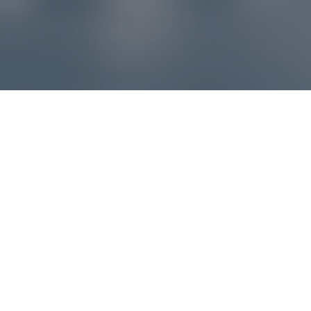
Reklamácie – sme tu pre vás
Ak sa produkt nezhoduje s očakávaniami alebo máte
akýkoľvek problém, náš zákaznícky servis vám poradí a
pomôže vybaviť reklamáciu čo najjednoduchšie a bez
zbytočných komplikácií.
*
E-mail
*
Číslo objednávky