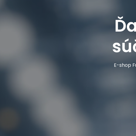
Ďa
sú
E-shop Fu