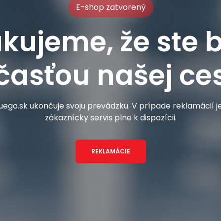
E-shop zatvorený
kujeme, že ste b
časťou našej ces
ego.sk ukončuje svoju prevádzku. V prípade reklamácií 
zákaznícky servis plne k dispozícii.
REKLAMÁCIE