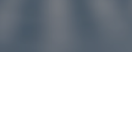
u pre vás
ľvek problém, náš zákaznícky