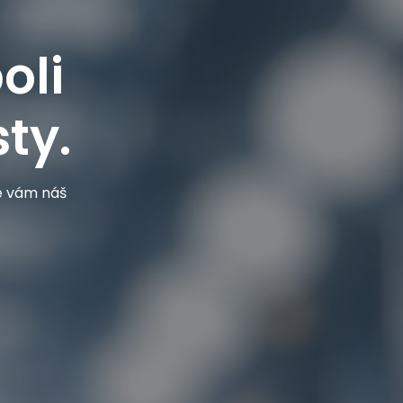
oli
ty.
je vám náš