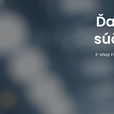
Ďa
sú
E-shop Fu