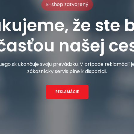
E-shop zatvorený
kujeme, že ste b
časťou našej ces
ego.sk ukončuje svoju prevádzku. V prípade reklamácií 
zákaznícky servis plne k dispozícii.
REKLAMÁCIE