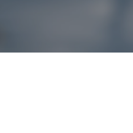
Reklamácie – sme t
Ak sa produkt nezhoduje s očakávaniami alebo máte akýko