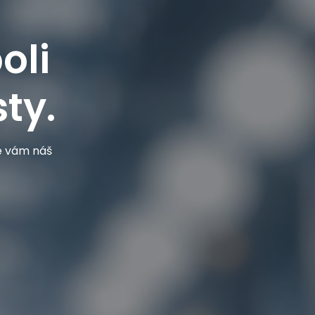
oli
ty.
je vám náš