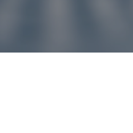
u pre vás
ľvek problém, náš zákaznícky