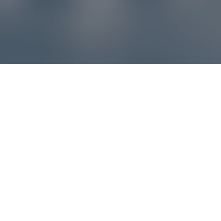
Reklamácie – sme tu pre vás
Ak sa produkt nezhoduje s očakávaniami alebo máte
akýkoľvek problém, náš zákaznícky servis vám poradí a
pomôže vybaviť reklamáciu čo najjednoduchšie a bez
zbytočných komplikácií.
*
E-mail
*
Číslo objednávky