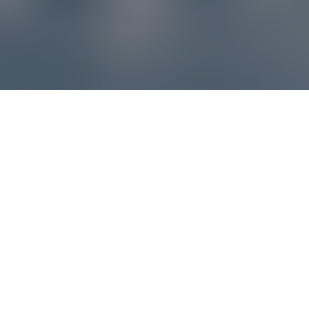
Reklamácie – sme tu pre vás
Ak sa produkt nezhoduje s očakávaniami alebo máte
akýkoľvek problém, náš zákaznícky servis vám poradí a
pomôže vybaviť reklamáciu čo najjednoduchšie a bez
zbytočných komplikácií.
*
E-mail
*
Číslo objednávky