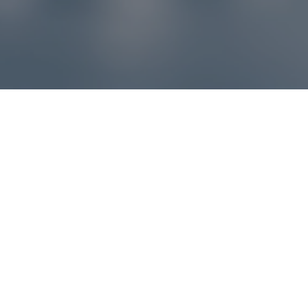
Reklamácie – sme tu pre vás
Ak sa produkt nezhoduje s očakávaniami alebo máte
akýkoľvek problém, náš zákaznícky servis vám poradí a
pomôže vybaviť reklamáciu čo najjednoduchšie a bez
zbytočných komplikácií.
*
E-mail
*
Číslo objednávky