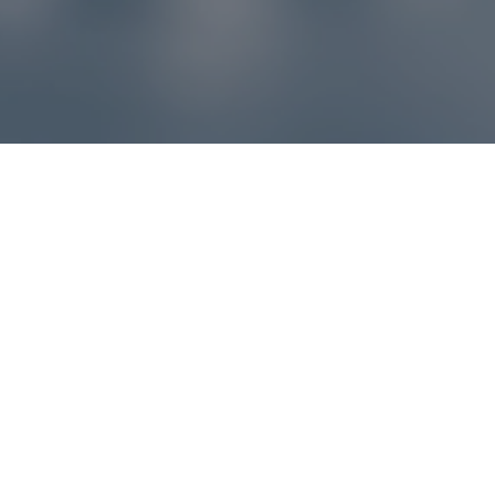
Reklamácie – sme tu pre vás
Ak sa produkt nezhoduje s očakávaniami alebo máte
akýkoľvek problém, náš zákaznícky servis vám poradí a
pomôže vybaviť reklamáciu čo najjednoduchšie a bez
zbytočných komplikácií.
*
E-mail
*
Číslo objednávky