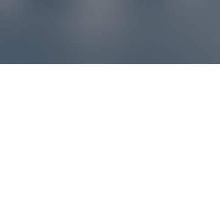
Reklamácie – sme tu pre vás
Ak sa produkt nezhoduje s očakávaniami alebo máte
akýkoľvek problém, náš zákaznícky servis vám poradí a
pomôže vybaviť reklamáciu čo najjednoduchšie a bez
zbytočných komplikácií.
*
E-mail
*
Číslo objednávky