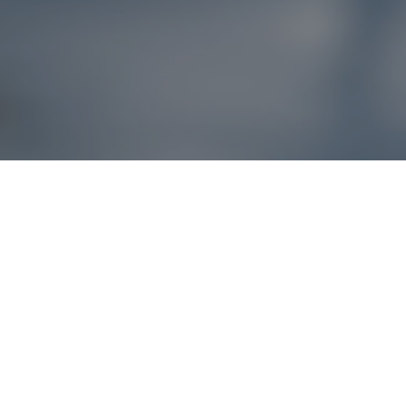
Reklamácie – sme t
Ak sa produkt nezhoduje s očakávaniami alebo máte akýko