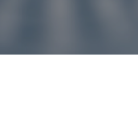
u pre vás
ľvek problém, náš zákaznícky