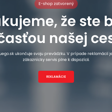
E-shop zatvorený
kujeme, že ste b
časťou našej ces
ego.sk ukončuje svoju prevádzku. V prípade reklamácií 
zákaznícky servis plne k dispozícii.
REKLAMÁCIE