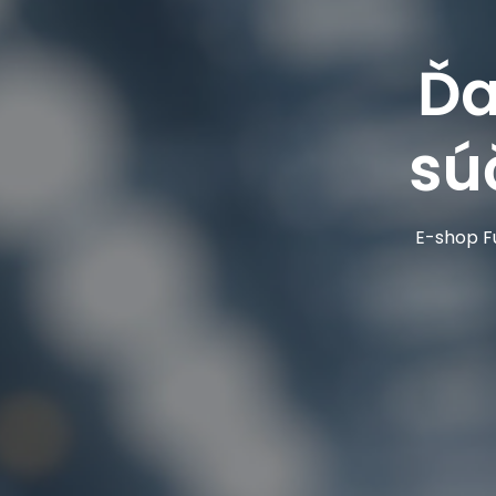
Ďa
sú
E-shop Fu