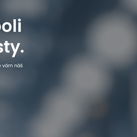
oli
ty.
je vám náš