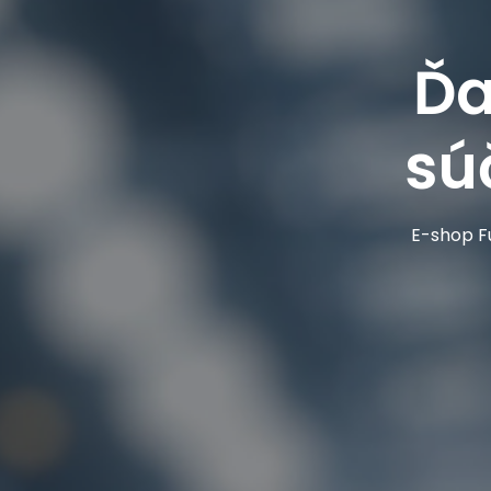
Ďa
sú
E-shop Fu