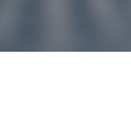
u pre vás
ľvek problém, náš zákaznícky