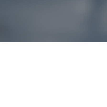
Reklamácie – sme t
Ak sa produkt nezhoduje s očakávaniami alebo máte akýko