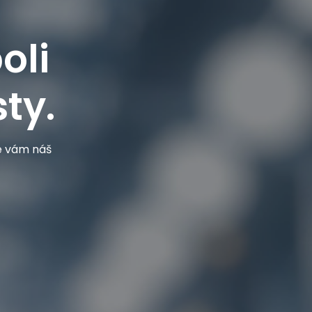
oli
ty.
je vám náš