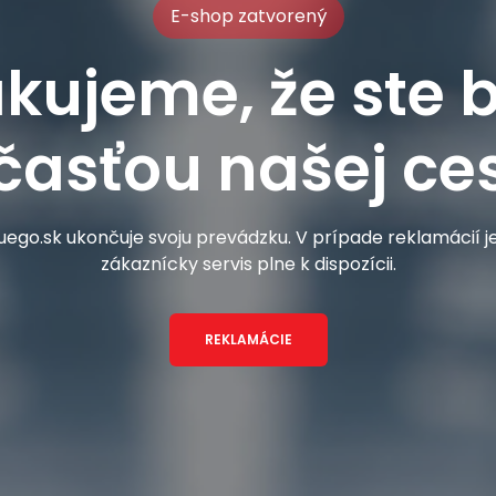
E-shop zatvorený
kujeme, že ste b
časťou našej ces
ego.sk ukončuje svoju prevádzku. V prípade reklamácií 
zákaznícky servis plne k dispozícii.
REKLAMÁCIE