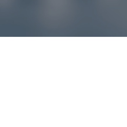
Reklamácie – sme tu pre vás
Ak sa produkt nezhoduje s očakávaniami alebo máte
akýkoľvek problém, náš zákaznícky servis vám poradí a
pomôže vybaviť reklamáciu čo najjednoduchšie a bez
zbytočných komplikácií.
*
E-mail
*
Číslo objednávky