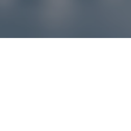
Reklamácie – sme tu pre vás
Ak sa produkt nezhoduje s očakávaniami alebo máte
akýkoľvek problém, náš zákaznícky servis vám poradí a
pomôže vybaviť reklamáciu čo najjednoduchšie a bez
zbytočných komplikácií.
*
E-mail
*
Číslo objednávky