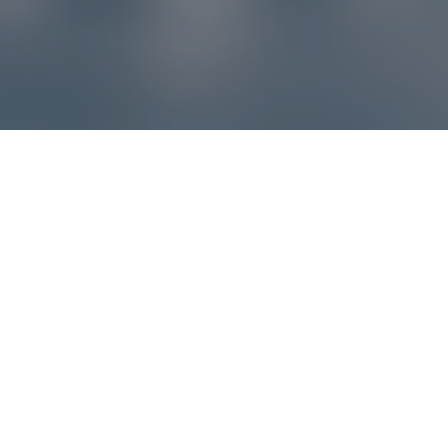
Reklamácie – sme tu pre vás
Ak sa produkt nezhoduje s očakávaniami alebo máte
akýkoľvek problém, náš zákaznícky servis vám poradí a
pomôže vybaviť reklamáciu čo najjednoduchšie a bez
zbytočných komplikácií.
*
E-mail
*
Číslo objednávky