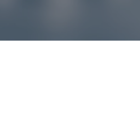
Reklamácie – sme tu pre vás
Ak sa produkt nezhoduje s očakávaniami alebo máte
akýkoľvek problém, náš zákaznícky servis vám poradí a
pomôže vybaviť reklamáciu čo najjednoduchšie a bez
zbytočných komplikácií.
*
E-mail
*
Číslo objednávky