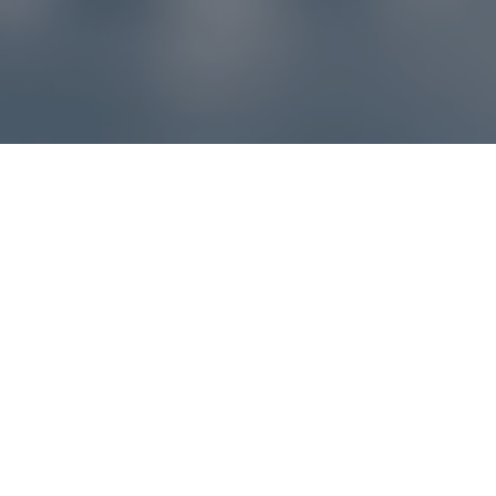
Reklamácie – sme tu pre vás
Ak sa produkt nezhoduje s očakávaniami alebo máte
akýkoľvek problém, náš zákaznícky servis vám poradí a
pomôže vybaviť reklamáciu čo najjednoduchšie a bez
zbytočných komplikácií.
*
E-mail
*
Číslo objednávky