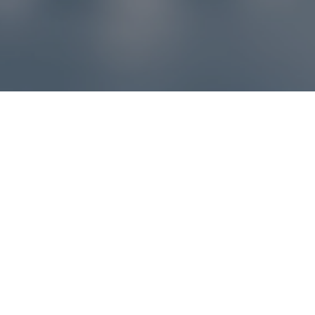
Reklamácie – sme tu pre vás
Ak sa produkt nezhoduje s očakávaniami alebo máte
akýkoľvek problém, náš zákaznícky servis vám poradí a
pomôže vybaviť reklamáciu čo najjednoduchšie a bez
zbytočných komplikácií.
*
E-mail
*
Číslo objednávky