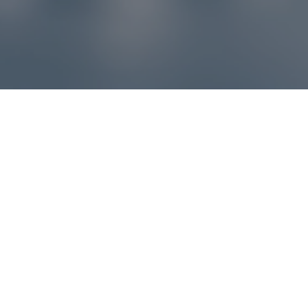
Reklamácie – sme tu pre vás
Ak sa produkt nezhoduje s očakávaniami alebo máte
akýkoľvek problém, náš zákaznícky servis vám poradí a
pomôže vybaviť reklamáciu čo najjednoduchšie a bez
zbytočných komplikácií.
*
E-mail
*
Číslo objednávky